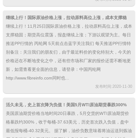
继续上行！国际原油价格上涨，拉动原料高位上涨，成本支撑稳
固；期货高位震荡，报盘继续上涨
继续上行！11月25日国际原油价格上涨，拉动原料高位上涨，成本
支撑稳固；期货高位震荡，报盘继续上涨；下游以观望为主。每日
推送PP行情的 丙纶网 5天前点击蓝字关注我们 每天推送PP行情特
别备注：关注我们的朋友们，由于最近料价的变化特别大，今天的
价格还在不断地变化之中，还有些市场和厂家的报价还需不断地更
新，如需查看更全面的信息，请登录：中国丙纶网
http://www.fibreinfo.com同时也...
发布时间:2020-11-30
活久未见，史上首次降为负值！美国5月WTI原油期货暴跌300%
美国原油期货价格当地时间20日暴跌，5月交货的WTI原油期货价
格暴跌约300%，收于每桶-37.63美元，历史首次跌入负值，盘中
最低报每桶-40.32美元。 据了解，油价负数意味着将油运送到炼油