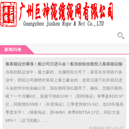
新闻列表
集装箱运价暴涨！船公司日进斗金！船东纷纷改船投入集装箱运输
市场。中国外贸爆棚！
当前的航运业中，最土豪的，当属班轮公司了；甚至在全球各行各
业中，班轮公司都绝对算得上最土豪金的，连昔日撬下杠杆就日进
斗金的华尔街金融公司，现在都得顶礼膜拜了。确实，怎能不眼热
呢？一个月赚6亿，直接干倒前10年！（阳明海运）单季盈利18.97
亿，同期增长59倍！（长荣海运）三季度营收15.5亿，创10年最高
季度水平！（韩新海运，原HMM）单季EBITDA 17亿，同比大涨
68%！（达飞轮船）.......
发布时间:2021-01-17