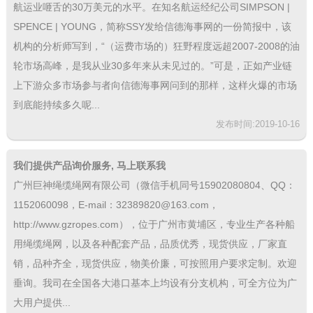
航运业咂舌的30万美元的水平。在知名航运经纪公司SIMPSON |
SPENCE | YOUNG，简称SSY发给信德海事网的一份简报中，该
机构的分析师写到，“（运费市场的）狂野程度远超2007-2008的油
轮市场高峰，是我从业30多年来从未见过的。”可是，正如产业链
上下游众多市场参与者向信德海事网问到的那样，这样火爆的市场
到底能持续多久呢...
发布时间:2019-10-16
我们提供产品询价服务, 马上联系我
广州巨神绳缆绳网有限公司（微信手机同号15902080804、QQ：
1152060098，E-mail：32389820@163.com，
http://www.gzropes.com），位于广州市黄埔区，专业生产各种船
用绳缆绳网，以及各种配套产品，品质优秀，现货供应，厂家直
销，品种齐全，现货供应，物美价廉，可按照用户要求定制。欢迎
垂询。我司在全国各大港口基本上均设有分支机构，可全方位为广
大用户提供...