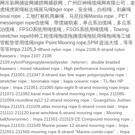
网吊装网捕捉网捕捞网捕获网，广州巨神绳缆绳网有限公司，老
虎绳虎斑绳标志绳斑马绳
tiger rope
，安全绳，白棕绳，剑麻绳
sisal rope
，工地打桩机用麻绳，马尼拉绳
Manila rope
，
PET
messenger rope
信使绳，带缆辅助索，单点系泊缆绳，多点系
泊缆绳，
FPSO
系统用绳缆绳，
FSO
S
系统用绳缆绳，
Towing
stretcher rope
特种工程缆绳拖缆拖拽缆绳拖轮用绳拖绳海工铺
管船垫管用缆绳
ingle Point Mooring rope,SPM
提油大缆，等等
等等
Impa 2105,3-str
and nylon rope；Impa 2106,8-strand nylon
hawsers；Impa 2107 2108
2109,nylon/Polypropylene/polyester（tetoron） double braided
hawsers；mixed nikasteel rope；High performance mooring rope；
Impa 211001-211047,8-strand dan line super polypropylene rope；
stretcher rope；koronakis rope；kapa oceanic rope；TL-flex HP
rope；Impa 211051-211065,tipto-eight 8-strand mooring rope;Impa
211071-211082,karat maxi 8-strand mooring rope；Impa 211085-
211094,roundline tq12 12-strand mooring rope；Guangzhou Jushen
Impa 211101-211109,atlas mooring rope 6-strand cross-laid；Impa
211111-211120,karat winchline 6-strand mooring rope；Mooring
tail(forerunner)；Impa 211501-211519 CE Compound mooring rope；
Impa 211531-211549 Marine power 12-strand mooring rope；Impa
211551-211565 mooring rope 8-strand “Marine-combi-rope” ；Impa