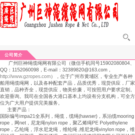
公司简介
广州巨神绳缆绳网有限公司（微信手机同号15902080804、
QQ：1152060098，E-mail
：
32389820@163.com
，
http://www.gzropes.com
），
位于广州市黄埔区，专业生产各种
船用绳缆绳网，以及各种配套产品，品质优秀，现货供应，
厂家
直销，品种齐全，现货供应，物美价廉，可按照用户要求定制。
欢迎垂询。我司在全国各大港口基本上均设有分支机构，可全方
位为广大用户提供完美服务。
主要产品：
国际编号
impa21
全系列，绳缆，缆绳
(hawser)
，系泊缆
mooring
rope
，网
net
，尼龙绳
nylon rope
，聚乙烯绳
PE Polyethylene
rope
，乙纶绳，浮水尼龙绳，维纶绳
,
维尼龙绳
vinylon rope
，维