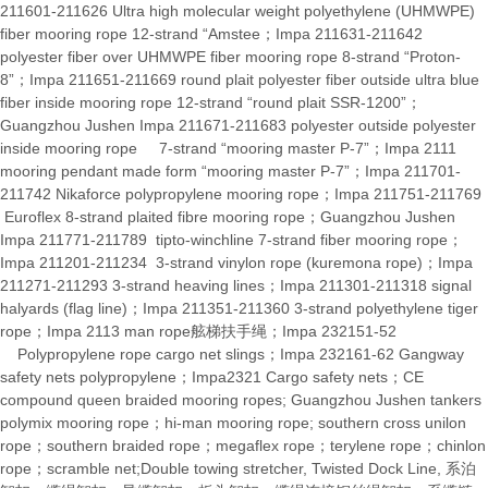
211601-211626 Ultra high molecular weight polyethylene (UHMWPE)
fiber mooring rope 12-strand “Amstee；Impa 211631-211642
polyester fiber over UHMWPE fiber mooring rope 8-strand “Proton-
8”；Impa 211651-211669 round plait polyester fiber outside ultra blue
fiber inside mooring rope 12-strand “round plait SSR-1200”；
Guangzhou Jushen Impa 211671-211683 polyester outside polyester
inside mooring rope 7-strand “mooring master P-7”；Impa 2111
mooring pendant made form “mooring master P-7”；Impa 211701-
211742 Nikaforce polypropylene mooring rope；Impa 211751-211769
Euroflex 8-strand plaited fibre mooring rope；Guangzhou Jushen
Impa 211771-211789 tipto-winchline 7-strand fiber mooring rope；
Impa 211201-211234 3-strand vinylon rope (kuremona rope)；Impa
211271-211293 3-strand heaving lines；Impa 211301-211318 signal
halyards (flag line)；Impa 211351-211360 3-strand polyethylene tiger
rope；Impa 2113 man rope舷梯扶手绳；Impa 232151-52
Polypropylene rope cargo net slings；Impa 232161-62 Gangway
safety nets polypropylene；Impa2321 Cargo safety nets；CE
compound queen braided mooring ropes; Guangzhou Jushen tankers
polymix mooring rope；hi-man mooring rope; southern cross unilon
rope；southern braided rope；megaflex rope；terylene rope；chinlon
rope；scramble net;Double towing stretcher, Twisted Dock Line, 系泊