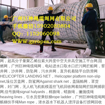
网，
超高分子量聚乙烯拉索大跨度中空天井高空施工平台网
,
阻
燃网，广州巨神绳缆绳网，电站进水口取水口拦污网拦船网，窨
井网，沙井网，防坠网，污水井网，直升机着陆平台防滑网
HELICOPTER LANDING NET，Helicopter platform non-slip
net,
垛位苫盖网，防鲨网
Against shark net，盖隔舱网，罩货
网，封门网，
无人机飞机航模遥控飞机回收网着陆网拦阻网捕获
网
,
信号旗绳
signal halyards
，棉旗绳，蜡旗绳，撇抛缆绳
heaving lines
，引水员登乘软梯
rope ladder
，广州巨神绳缆绳网
舷梯扶手绳
Man rope
，潜水器水下机器人漂浮设备打捞网回收