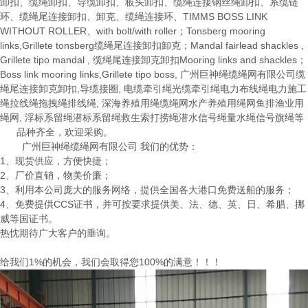
卸扣、缆绳卸扣、导缆卸扣、板头卸扣、缆绳连接钢丝绳卸扣、系缆链
环、缆绳尾连接卸扣、卸克、缆绳连接环、TIMMS BOSS LINK
WITHOUT ROLLER、with bolt/with roller；Tonsberg mooring
links,Grillete tonsberg缆绳尾连接卸扣卸克；Mandal fairlead shackles ,
Grillete tipo mandal , 缆绳尾连接卸克卸扣Mooring links and shackles；
Boss link mooring links,Grillete tipo boss, 广州巨神绳缆绳网有限公司缆
绳尾连接卸克卸扣,导缆接圈, 电缆牵引绳光缆牵引绳电力布线绳电力施工
绳拉线绳拖拽绳排线绳, 深海养殖用绳缆绳网水产养殖用绳网鱼排渔业用
绳网, 浮标系留绳潜标系留绳救生索打捞绳潜水信号绳量水绳信号旗绳等
品种齐全，欢迎采购。
广州巨神绳缆绳网有限公司
我们的优势：
1、现货供应，方便快捷；
2、厂价直销，物美价廉；
3、利用本公司庞大的服务网络，提供全国各大港口免费送船的服务；
4、免费提供CCS证书，并可按要求提供美、法、德、英、日、希腊、挪
威等国证书。
热忱期待广大客户的垂询。
给我们
1%的机会，我们会取得您100%的满意！！！