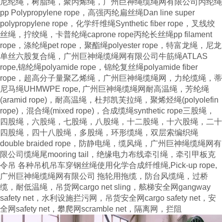
尼纶绳，树脂绳，聚丙烯绳，广州巨神绳缆绳网有限公司丙纶绳
pp Polypropylene rope
，高强丙纶扁丝绳
Dan line super
polypropylene rope
，化学纤维绳
Synthetic fiber rope
，叉线绞
丝绳，拧绞绳，卡普纶绳
caprone rope
丙纶长丝绳
pp filament
rope
，涤纶绳
pet rope
，聚酯绳
polyester rope
，特富龙绳，尼龙
单丝六股复合绳，广州巨神绳缆绳网有限公司牛筋绳
ATLAS
rope,
锦纶绳
polyamide rope
，锦纶复丝绳
polyamide fiber
rope
，超高分子量聚乙烯绳，广州巨神绳缆绳网，力纶缆绳，蒂
尼马绳
UHMWPE rope,
广州巨神绳缆绳网耐高温绳，芳纶绳
(aramid rope)
，耐高温绳，杜邦凯芙拉绳，聚烯烃绳
(polyolefin
rope)
，混合绳
(mixed rope)
，合成缆绳
synthetic rope
三股绳，
四股绳，六股绳，七股绳，八股绳，十二股绳，十六股绳，二十
四股绳，四十八股绳，多股绳，环形缆绳，双层索编织绳
double braided rope
，防静电绳，缆风绳，广州巨神绳缆绳网有
限公司缆绳尾
mooring tail
，绝缘电力布线牵引绳，牵引甲板克
令吊 各种吊机吊车穿钢丝绳使用化学合成纤维绳
,Pick-up rope,
广州巨神绳缆绳网有限公司 拖轮用拖缆，防台风缆绳，过桥
缆，耐低温绳，吊货网
cargo net sling
，舷梯安全网
gangway
safety net
，水利设施拦污网，吊货安全网
cargo safety net
，安
全网
safety net
，攀爬网
scramble net
，隔离网，拦阻