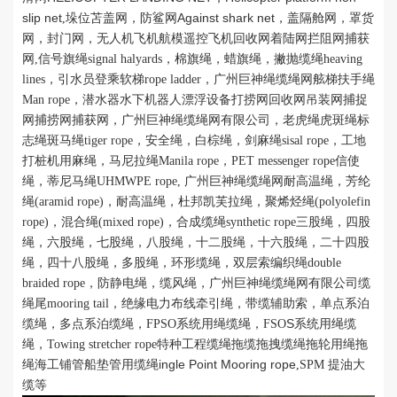
slip net
Against shark net
,垛位苫盖网，防鲨网
，
盖隔舱网，罩货
网，封门网，
无人机飞机航模遥控飞机回收网着陆网拦阻网捕获
网,
信号旗绳signal halyards，棉旗绳，蜡旗绳，撇抛缆绳heaving
lines，引水员登乘软梯rope ladder，广州巨神绳缆绳网舷梯扶手绳
Man rope，潜水器水下机器人漂浮设备打捞网回收网吊装网捕捉
网捕捞网捕获网，广州巨神绳缆绳网有限公司，老虎绳虎斑绳标
志绳斑马绳tiger rope，安全绳，白棕绳，剑麻绳sisal rope，工地
打桩机用麻绳，马尼拉绳Manila rope，PET messenger rope信使
绳，蒂尼马绳UHMWPE rope, 广州巨神绳缆绳网耐高温绳，芳纶
绳(aramid rope)，耐高温绳，杜邦凯芙拉绳，聚烯烃绳(polyolefin
rope)，混合绳(mixed rope)，合成缆绳synthetic rope三股绳，四股
绳，六股绳，七股绳，八股绳，十二股绳，十六股绳，二十四股
绳，四十八股绳，多股绳，环形缆绳，双层索编织绳double
braided rope，防静电绳，缆风绳，广州巨神绳缆绳网有限公司缆
绳尾mooring tail，绝缘电力布线牵引绳，带缆辅助索，单点系泊
S
缆绳，多点系泊缆绳，FPSO系统用绳缆绳，FSO
系统用绳缆
绳，Towing stretcher rope特种工程缆绳拖缆拖拽缆绳拖轮用绳拖
ingle Point Mooring rope
绳海工铺管船垫管用缆绳
,SPM 提油大
缆等