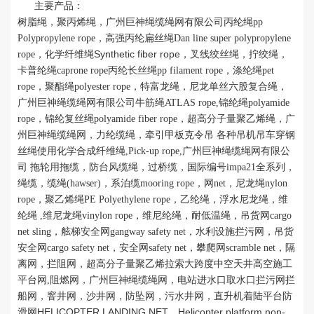
主要产品：
树脂绳，聚丙烯绳，广州巨神绳缆绳网有限公司丙纶绳pp
Polypropylene rope，高强丙纶扁丝绳Dan line super polypropylene
Synthetic fiber rope
rope，化学纤维绳
，叉线绞丝绳，拧绞绳，
卡普纶绳caprone rope丙纶长丝绳pp filament rope，涤纶绳pet
rope，聚酯绳polyester rope，特富龙绳，尼龙单丝六股复合绳，
广州巨神绳缆绳网有限公司牛筋绳ATLAS rope,锦纶绳polyamide
rope，锦纶复丝绳polyamide fiber rope，超高分子量聚乙烯绳，广
州巨神绳缆绳网，力纶缆绳，
牵引甲板克令吊 各种吊机吊车穿钢
丝绳使用化学合成纤维绳,Pick-up rope,广州巨神绳缆绳网有限公
司 拖轮用拖缆，防台风缆绳，过桥缆，国际编号impa21全系列，
绳缆，缆绳(hawser)，系泊缆mooring rope，网net，尼龙绳nylon
rope，聚乙烯绳PE Polyethylene rope，乙纶绳，浮水尼龙绳，维
纶绳 ,维尼龙绳vinylon rope，维尼纶绳，耐低温绳，吊货网cargo
net sling，舷梯安全网gangway safety net，水利设施拦污网，吊货
安全网cargo safety net，安全网safety net，攀爬网scramble net，隔
离网，拦阻网，超高分子量聚乙烯拉索大跨度中空天井高空施工
平台网,阻燃网，广州巨神绳缆绳网，电站进水口取水口拦污网拦
船网，窨井网，沙井网，防坠网，污水井网，直升机着陆平台防
HELICOPTER LANDING NET
Helicopter platform non-
滑网
，