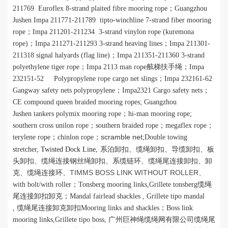
211769 Euroflex 8-strand plaited fibre mooring rope；
Guangzhou
Jushen
I
mpa 211771-211789 tipto-winchline 7-strand fiber mooring
rope；
I
mpa 211201-211234 3-strand vinylon rope (kuremona
rope)；
I
mpa 211271-211293 3-strand heaving lines；
I
mpa 211301-
211318 signal halyards (flag line)；
I
mpa 211351-211360 3-strand
polyethylene tiger rope；
I
mpa 2113 man rope舷梯扶手绳；
Impa
232151-52 Polypropylene rope cargo net slings
；
Impa 232161-62
Gangway safety nets polypropylene
；
Impa2321 Cargo safety nets
；
CE compound queen braided mooring ropes; Guangzhou
Jushen
tankers polymix mooring rope
；
hi-man
mooring
rope
;
southern cross unilon rope；
southern braided rope
；
megaflex rope
；
scramble net
terylene rope
；
chinlon rope
；
;Double towing
stretcher,
Twisted Dock Line
,
系泊卸扣、缆绳卸扣、导缆卸扣、板
头卸扣、缆绳连接钢丝绳卸扣、系缆链环、缆绳尾连接卸扣、卸
TIMMS BOSS LINK WITHOUT ROLLER
克、缆绳连接环、
、
with bolt/with roller；
Tonsberg mooring links,Grillete tonsberg
缆绳
尾连接卸扣卸克；
Mandal fairlead shackles , Grillete tipo mandal
,
缆绳尾连接卸克卸扣
Mooring links and shackles
；
Boss link
mooring links,Grillete tipo boss,
广州巨神绳缆绳网有限公司缆绳尾