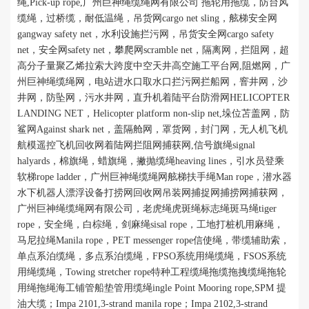
绳
,Pick-up rope,
广州巨神绳缆绳网有限公司 拖轮用拖缆，防台风
缆绳，过桥缆，耐低温绳，吊货网
cargo net sling
，舷梯安全网
gangway safety net
，水利设施拦污网，吊货安全网
cargo safety
net
，安全网
safety net
，攀爬网
scramble net
，隔离网，拦阻网，超
高分子量聚乙烯拉索大跨度中空天井高空施工平台网
,
阻燃网，广
州巨神绳缆绳网，电站进水口取水口拦污网拦船网，窨井网，沙
井网，防坠网，污水井网，直升机着陆平台防滑网
HELICOPTER
LANDING NET
，
Helicopter platform non-slip net
,垛位苫盖网，防
鲨网
Against shark net
，
盖隔舱网，罩货网，封门网，
无人机飞机
航模遥控飞机回收网着陆网拦阻网捕获网,
信号旗绳signal
halyards，棉旗绳，蜡旗绳，撇抛缆绳
heaving lines
，引水员登乘
软梯
rope ladder
，广州巨神绳缆绳网舷梯扶手绳
Man rope
，潜水器
水下机器人漂浮设备打捞网回收网吊装网捕捉网捕捞网捕获网，
广州巨神绳缆绳网有限公司，老虎绳虎斑绳标志绳斑马绳
tiger
rope
，安全绳，白棕绳，剑麻绳
sisal rope
，工地打桩机用麻绳，
马尼拉绳
Manila rope
，
PET messenger rope
信使绳，带缆辅助索，
单点系泊缆绳，多点系泊缆绳，
FPSO
系统用绳缆绳，
FSO
S
系统
用绳缆绳，Towing stretcher rope特种工程缆绳拖缆拖拽缆绳拖轮
用绳拖绳海工铺管船垫管用缆绳
ingle Point Mooring rope
,SPM 提
油大缆；
I
mpa 2101,3-strand manila rope；
I
mpa 2102,3-strand