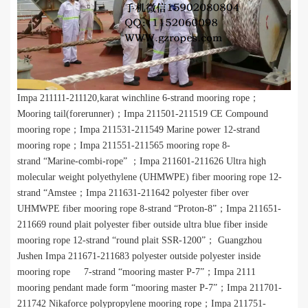
I
mpa 211111-211120,karat winchline 6-strand mooring rope；
M
ooring tail(forerunner)；
I
mpa 211501-211519 CE Compound
mooring rope；
I
mpa 211531-211549 Marine power 12-strand
mooring rope；
I
mpa 211551-211565 mooring rope 8-
strand
“
Marine-combi-rope
”
；
I
mpa 211601-211626 Ultra high
molecular weight polyethylene (UHMWPE) fiber mooring rope 12-
strand
“
Amstee；
I
mpa 211631-211642 polyester fiber over
UHMWPE fiber mooring rope 8-strand
“
Proton-8
”
；
I
mpa 211651-
211669 round plait polyester fiber outside ultra blue fiber inside
mooring rope 12-strand
“
round plait SSR-1200
”
； Guangzhou
Jushen
I
mpa 211671-211683 polyester outside polyester inside
mooring rope 7-strand
“
mooring master P-7
”
；
I
mpa 2111
mooring pendant made form
“
mooring master P-7
”
；
I
mpa 211701-
211742 Nikaforce polypropylene mooring rope；
I
mpa 211751-