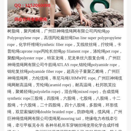
树脂绳，聚丙烯绳，广州巨神绳缆绳网有限公司丙纶绳
pp
Polypropylene rope
，高强丙纶扁丝绳
Dan line super polypropylene
rope
，化学纤维绳
Synthetic fiber rope
，叉线绞丝绳，拧绞绳，卡
普纶绳caprone rope丙纶长丝绳
pp filament rope
，涤纶绳
pet rope
，
聚酯绳
polyester rope
，特富龙绳，尼龙单丝六股复合绳，广州巨
神绳缆绳网有限公司牛筋绳
ATLAS rope,
锦纶绳
polyamide rope
，
锦纶复丝绳
polyamide fiber rope
，超高分子量聚乙烯绳，广州巨
神绳缆绳网，力纶缆绳，蒂尼马绳
UHMWPE
rope, 广州巨神绳缆
绳网耐高温绳，芳纶绳
(aramid rope)
，耐高温绳，杜邦凯芙拉
绳，聚烯烃绳
(polyolefin rope)
，混合绳
(mixed rope)
，合成缆绳
synthetic rope
三股绳，四股绳，六股绳，七股绳，八股绳，十二
股绳，十六股绳，二十四股绳，四十八股绳，多股绳，环形缆
绳，双层索编织绳
double braided rope
，防静电绳，缆风绳，广州
巨神绳缆绳网有限公司缆绳尾
mooring tail
，绝缘电力布线牵引
绳，牵引甲板克令吊 各种吊机吊车穿钢丝绳使用化学合成纤维