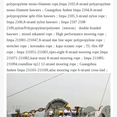
polypropylene mono-filament rope;
I
mpa 2103,8-strand polypropylene
mono-filament hawsers；
Guangzhou Jushen
I
mpa 2104,8-strand
polypropylene split-film hawsers；
I
mpa 2105,3-strand nylon rope；
I
mpa 2106,8-strand nylon hawsers；
I
mpa 2107 2108
2109,nylon/Polypropylene/polyester（
tetoron
）
double braided
hawsers
；
mixed nikasteel rope
；
H
igh performance mooring rope；
I
mpa 211001-211047,8-strand dan line super polypropylene rope；
stretcher rope
；
koronakis rope
；
kapa oceanic rope
；
TL-flex HP
rope
；
I
mpa 211051-211065,tipto-eight 8-strand mooring rope;
I
mpa
211071-211082,karat maxi 8-strand mooring rope；
I
mpa 211085-
211094,roundline tq12 12-strand mooring rope；
Guangzhou
Jushen
I
mpa 211101-211109,atlas mooring rope 6-strand cross-laid；