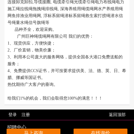
连接卸克卸扣
,
导缆接圈
,
电缆牵引绳光缆牵引绳电力布线绳电力
施工绳拉线绳拖拽绳排线绳,
深海养殖用绳缆绳网水产养殖用绳
网鱼排渔业用绳网,
浮标系留绳潜标系留绳救生索打捞绳潜水信
号绳量水绳信号旗绳
等
品种齐全，欢迎采购。
广州巨神绳缆绳网有限公司
我们的优势：
1、现货供应，方便快捷；
2、厂价直销，物美价
廉；
3、利用本公司庞大的服务网络，提供全国各大港口免费送船的
服务；
4、免费提供CCS证书，并可按要求提供美、法、德、英、日、希
腊、挪威等国证书。
热忱期待广大客户的垂询。
给我们1%的机会，我们会取得您100%的满意！！！
登录
注册
返回顶部
招聘中心
马上咨询
在线询价