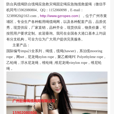
防台风缆绳防台缆绳应急救灾绳固定绳应急拖缆救援绳（
微信手
机同号
15902080804
、
QQ
：
1152060098
，
E-mail：
http://www.gzropes.com
32389820@163.com
，
），
位于广州市黄
埔区，专业生产各种船用绳缆绳网，以及各种配套产品，品质优
秀，现货供应，
厂家直销，品种齐全，现货供应，物美价廉，可
按照用户要求定制。
欢迎垂询。我司在全国各大港口基本上均设
有分支机构，可全方位为广大用户提供完美服务。
主要产品：
国际编号impa21全系列，绳缆，缆绳
(hawser)
，系泊缆
mooring
rope
，网
net
，尼龙绳
nylon rope
，聚乙烯绳
PE Polyethylene rope
，
乙纶绳，浮水尼龙绳，维纶绳
,
维尼龙绳
vinylon rope
，维尼纶
绳，