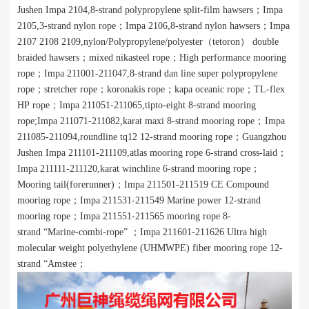
Jushen
I
mpa 2104,8-strand polypropylene split-film hawsers；
I
mpa
2105,3-strand nylon rope；
I
mpa 2106,8-strand nylon hawsers；
I
mpa
2107 2108 2109,nylon/Polypropylene/polyester（
tetoron
）
double
braided hawsers
；
mixed nikasteel rope
；
H
igh performance mooring
rope；
I
mpa 211001-211047,8-strand dan line super polypropylene
rope；
stretcher rope
；
koronakis rope
；
kapa oceanic rope
；
TL-flex
HP rope
；
I
mpa 211051-211065,tipto-eight 8-strand mooring
rope;
I
mpa 211071-211082,karat maxi 8-strand mooring rope；
I
mpa
211085-211094,roundline tq12 12-strand mooring rope；
Guangzhou
Jushen
I
mpa 211101-211109,atlas mooring rope 6-strand cross-laid；
I
mpa 211111-211120,karat winchline 6-strand mooring rope；
M
ooring tail(forerunner)；
I
mpa 211501-211519 CE Compound
mooring rope；
I
mpa 211531-211549 Marine power 12-strand
mooring rope；
I
mpa 211551-211565 mooring rope 8-
strand
“
Marine-combi-rope
”
；
I
mpa 211601-211626 Ultra high
molecular weight polyethylene (UHMWPE) fiber mooring rope 12-
strand
“
Amstee；