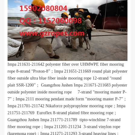
I
mpa 211631-211642 polyester fiber over UHMWPE fiber mooring
rope 8-strand
“
Proton-8
”
；
I
mpa 211651-211669 round plait polyester
fiber outside ultra blue fiber inside mooring rope 12-strand
“
round
plait SSR-1200
”
； Guangzhou Jushen
I
mpa 211671-211683 polyester
outside polyester inside mooring rope 7-strand
“
mooring master P-
7
”
；
I
mpa 2111 mooring pendant made form
“
mooring master P-7
”
；
I
mpa 211701-211742 Nikaforce polypropylene mooring rope；
I
mpa
211751-211769 Euroflex 8-strand plaited fibre mooring rope；
Guangzhou Jushen
I
mpa 211771-211789 tipto-winchline 7-strand
fiber mooring rope；
I
mpa 211201-211234 3-strand vinylon rope
(kuremona rope)；
I
mpa 211271-211293 3-strand heaving lines；