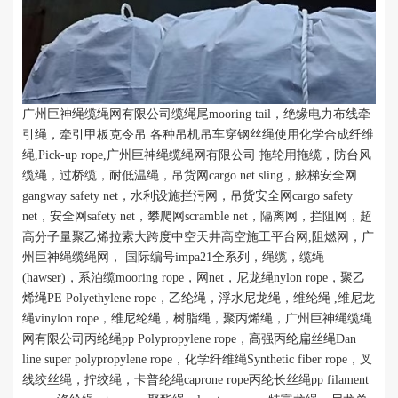
广州巨神绳缆绳网有限公司缆绳尾
mooring tail
，绝缘电力布线牵
引绳，牵引甲板克令吊 各种吊机吊车穿钢丝绳使用化学合成纤维
绳
,Pick-up rope,
广州巨神绳缆绳网有限公司 拖轮用拖缆，防台风
缆绳，过桥缆，耐低温绳，吊货网
cargo net sling
，舷梯安全网
gangway safety net
，水利设施拦污网，吊货安全网
cargo safety
net
，安全网
safety net
，攀爬网
scramble net
，隔离网，拦阻网，超
高分子量聚乙烯拉索大跨度中空天井高空施工平台网
,
阻燃网，广
州巨神绳缆绳网， 国际编号impa21全系列，绳缆，缆绳
(hawser)
，系泊缆
mooring rope
，网
net
，尼龙绳
nylon rope
，聚乙
烯绳
PE Polyethylene rope
，乙纶绳，浮水尼龙绳，维纶绳
,
维尼龙
绳
vinylon rope
，维尼纶绳，树脂绳，聚丙烯绳，广州巨神绳缆绳
网有限公司丙纶绳
pp Polypropylene rope
，高强丙纶扁丝绳
Dan
line super polypropylene rope
，化学纤维绳
Synthetic fiber rope
，叉
线绞丝绳，拧绞绳，卡普纶绳caprone rope丙纶长丝绳
pp filament