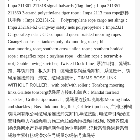
I
mpa 211301-211318 signal halyards (flag line)；
I
mpa 211351-
211360 3-strand polyethylene tiger rope；
I
mpa 2113 man rope舷梯
扶手绳；
Impa 232151-52 Polypropylene rope cargo net slings
；
Impa 232161-62 Gangway safety nets polypropylene
；
Impa2321
Cargo safety nets
；
CE compound queen braided mooring ropes;
Guangzhou Jushen
tankers polymix mooring rope
；
hi-
man
mooring
rope
; southern cross unilon rope；
southern braided
scramble
rope
；
megaflex rope
；
terylene rope
；
chinlon rope
；
net
;Double towing stretcher,
Twisted Dock Line
,
系泊卸扣、缆绳卸
扣、导缆卸扣、板头卸扣、缆绳连接钢丝绳卸扣、系缆链环、缆
TIMMS BOSS LINK
绳尾连接卸扣、卸克、缆绳连接环、
WITHOUT ROLLER
、
with bolt/with roller；
Tonsberg mooring
links,Grillete tonsberg
缆绳尾连接卸扣卸克；
Mandal fairlead
shackles , Grillete tipo mandal ,
缆绳尾连接卸克卸扣
Mooring links
and shackles
；
Boss link mooring links,Grillete tipo boss,
广州巨神绳
缆绳网有限公司缆绳尾连接卸克卸扣
,
导缆接圈
,
电缆牵引绳光缆
牵引绳电力布线绳电力施工绳拉线绳拖拽绳排线绳,
深海养殖用
绳缆绳网水产养殖用绳网鱼排渔业用绳网,
浮标系留绳潜标系留
绳救生索打捞绳潜水信号绳量水绳信号旗绳
等