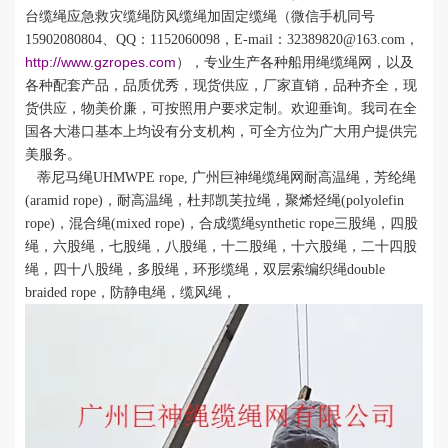
台缆绳应急救灾缆绳防风缆绳加固定缆绳（
微信手机同号
15902080804
、
QQ
：
1152060098
，
E-mail：
32389820@163.com
，
http://www.gzropes.com
），
专业生产各种船用绳缆绳网，以及
各种配套产品，品质优秀，现货供应，
厂家直销，品种齐全，现
货供应，物美价廉，可按照用户要求定制。
欢迎垂询。我司在全
国各大港口基本上均设有分支机构，可全方位为广大用户提供完
美服务。
蒂尼马绳
UHMWPE
rope, 广州巨神绳缆绳网耐高温绳，芳纶绳
(aramid rope)
，耐高温绳，杜邦凯芙拉绳，聚烯烃绳
(polyolefin
rope)
，混合绳
(mixed rope)
，合成缆绳
synthetic rope
三股绳，四股
绳，六股绳，七股绳，八股绳，十二股绳，十六股绳，二十四股
绳，四十八股绳，多股绳，环形缆绳，双层索编织绳
double
braided rope
，防静电绳，缆风绳，