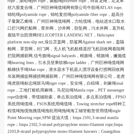
rope
，涤纶绳
pet rope
，聚酯绳
polyester rope
，特富龙绳，尼龙单
丝六股复合绳，广州巨神绳缆绳网有限公司牛筋绳
ATLAS rope,
锦纶绳
polyamide rope
，锦纶复丝绳
polyamide fiber rope
，超高分
子量聚乙烯绳，广州巨神绳缆绳网，力纶缆绳，电站进水口取水
口拦污网拦船网，窨井网，沙井网，防坠网，污水井网，直升机
着陆平台防滑网
HELICOPTER LANDING NET
，
Helicopter
platform non-slip net
,垛位苫盖网，防鲨网
Against shark net
，
盖隔
舱网，罩货网，封门网，
无人机飞机航模遥控飞机回收网着陆网
拦阻网捕获网,
信号旗绳signal halyards，棉旗绳，蜡旗绳，撇抛缆
绳
heaving lines
，引水员登乘软梯
rope ladder
，广州巨神绳缆绳网
舷梯扶手绳
Man rope
，潜水器水下机器人漂浮设备打捞网回收网
吊装网捕捉网捕捞网捕获网，广州巨神绳缆绳网有限公司，老虎
绳虎斑绳标志绳斑马绳
tiger rope
，安全绳，白棕绳，剑麻绳
sisal
rope
，工地打桩机用麻绳，马尼拉绳
Manila rope
，
PET messenger
rope
信使绳，带缆辅助索，单点系泊缆绳，多点系泊缆绳，
FPSO
系统用绳缆绳，
FSO
S
系统用绳缆绳，Towing stretcher rope特种工
程缆绳拖缆拖拽缆绳拖轮用绳拖绳海工铺管船垫管用缆绳
ingle
Point Mooring rope
,SPM 提油大缆；
I
mpa 2101,3-strand manila
rope；
I
mpa 2102,3-strand polypropylene mono-filament rope;
I
mpa
2103,8-strand polypropylene mono-filament hawsers；
Guangzhou