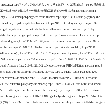
 messenger rope
信使绳，带缆辅助索，单点系泊缆绳，多点系泊缆绳，
FPSO
系统用绳
种工程缆绳拖缆拖拽缆绳拖轮用绳拖绳海工铺管船垫管用缆绳
ingle Point Mooring
I
mpa 2102,3-strand polypropylene mono-filament rope;
I
mpa 2103,8-strand polypropylene
strand polypropylene split-film hawsers
；
I
mpa 2105,3-strand nylon rope
；
I
mpa 2106,8-
ropylene/polyester
（
tetoron
）
double braided hawsers
；
mixed nikasteel rope
；
H
igh
 dan line super polypropylene rope
；
stretcher rope
；
koronakis rope
；
kapa oceanic rope
；
and mooring rope;
I
mpa 211071-211082,karat maxi 8-strand mooring rope
；
I
mpa 211085-
hou Jushen
I
mpa 211101-211109,atlas mooring rope 6-strand cross-laid
；
I
mpa 211111-
tail(forerunner)
；
I
mpa 211501-211519 CE Compound mooring rope
；
I
mpa 211531-211549
565 mooring rope 8-strand
“
Marine-combi-rope
”
；
I
mpa 211601-211626 Ultra high molecula
trand
“
Amstee
；
I
mpa 211631-211642 polyester fiber over UHMWPE fiber mooring rope 8-
ter fiber outside ultra blue fiber inside mooring rope 12-strand
“
round plait SSR-1200
”
；
e polyester inside mooring rope 7-strand
“
mooring master P-7
”
；
I
mpa 2111 mooring
211742 Nikaforce polypropylene mooring rope
；
I
mpa 211751-211769 Euroflex 8-strand
71-211789 tipto-winchline 7-strand fiber mooring rope
；
I
mpa 211201-211234 3-strand
rand heaving lines
；
I
mpa 211301-211318 signal halyards (flag line)
；
I
mpa 211351-211360 
扶手绳；
Impa 232151-52 Polypropylene rope cargo net slings
；
Impa 232161-62 Gangwa