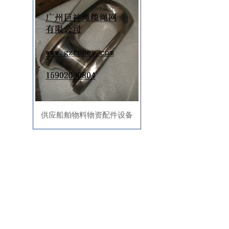
龙穴岛供应船用绳缆绳网 厂家
厂价现货
供应船舶物料物资配件设备