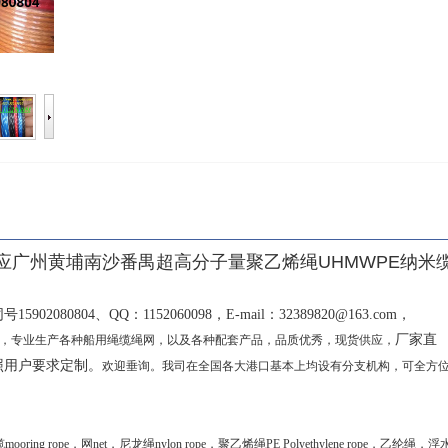
应广州黄埔南沙番禺超高分子量聚乙烯绳UHMWPE纳米
同号
15902080804
、
QQ
：
1152060098
，
E-mail
：
32389820@163.com
，
厂家直
，专业生产各种船用绳缆绳网，以及各种配套产品，品质优秀，现货供应，
照用户要求定制。
欢迎垂询。我司在全国各大港口基本上均设有分支机构，可全方
缆
mooring rope
，网
net
，尼龙绳
nylon rope
，聚乙烯绳
PE Polyethylene rope
，乙纶绳，浮