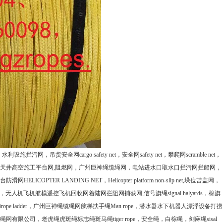
，水利设施拦污网，吊货安全网
cargo safety net
，安全网
safety net
，攀爬网
scramble net
，
天井高空施工平台网
,
阻燃网，广州巨神绳缆绳网，电站进水口取水口拦污网拦船网，
台防滑网
HELICOPTER LANDING NET
，
Helicopter platform non-slip net
,
垛位苫盖网，
，
无人机飞机航模遥控飞机回收网着陆网拦阻网捕获网
,
信号旗绳
signal halyards
，棉旗
梯
rope ladder
，广州巨神绳缆绳网舷梯扶手绳
Man rope
，潜水器水下机器人漂浮设备打
绳网有限公司，老虎绳虎斑绳标志绳斑马绳
tiger rope
，安全绳，白棕绳，剑麻绳
sisal