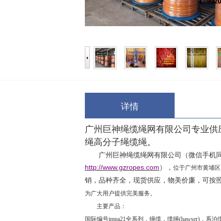
详情
广州巨神绳缆绳网有限公司专业供
绳高分子绳缆绳。
广州巨神绳缆绳网有限公司（
微信手机
http://www.gzropes.com
），
位于广州市黄埔区
销，品种齐全，现货供应，物美价廉，可按
为广大用户提供完美服务。
主要产品：
国际编号
impa21
全系列，绳缆，缆绳
(hawser)
，系泊