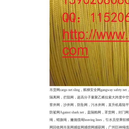
吊货网
cargo net sling
，舷梯安全网
gangway safety net
隔离网，拦阻网，超高分子量聚乙烯拉索大跨度中空
窨井网，沙井网，防坠网，污水井网，直升机着陆平
防鲨网
Against shark net
，
盖隔舱网，罩货网，封门网
绳，蜡旗绳，撇抛缆绳
heaving lines
，引水员登乘软
网回收网吊装网捕捉网捕捞网捕获网，广州巨神绳缆