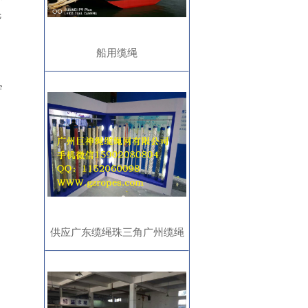
纶
船用缆绳
e
供应广东缆绳珠三角广州缆绳
深圳珠海惠州缆绳东莞绳缆绳
网船用系泊缆