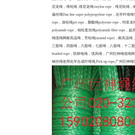
尼龙绳，维纶绳
,
维尼龙绳
vinylon rope
，维尼纶绳，
扁丝绳
Dan line super polypropylene rope
，化学纤维绳
rope
，涤纶绳
pet rope
，聚酯绳
polyester rope
，特富龙
polyamide rope
，锦纶复丝绳
polyamide fiber rope
，超
绳缆绳网耐高温绳，芳纶绳
(aramid rope)
，耐高温绳
三股绳，四股绳，六股绳，七股绳，八股绳，十二股
braided rope
，防静电绳，缆风绳，广州巨神绳缆绳网
钢丝绳使用化学合成纤维绳
,Pick-up rope,
广州巨神绳