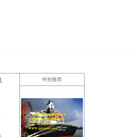
特别推荐
缆
位
水