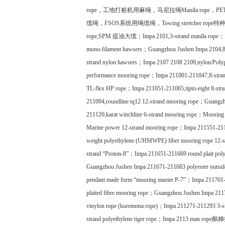
rope
，工地打桩机用麻绳，马尼拉绳
Manila rope
，
PET
缆绳，
FSO
S
系统用绳缆绳，
Towing stretcher rope
特
rope
,SPM
提油大缆；
I
mpa 2101,3-strand manila rope
；
mono-filament hawsers
；
Guangzhou Jushen
I
mpa 2104,8-
strand nylon hawsers
；
I
mpa 2107 2108 2109,nylon/Polyp
performance mooring rope
；
I
mpa 211001-211047,8-strand
TL-flex HP rope
；
I
mpa 211051-211065,tipto-eight 8-str
211094,roundline tq12 12-strand mooring rope
；
Guangz
211120,karat winchline 6-strand mooring rope
；
M
ooring 
Marine power 12-strand mooring rope
；
I
mpa 211551-211
weight polyethylene (UHMWPE) fiber mooring rope 12-s
strand
“
Proton-8
”
；
I
mpa 211651-211669 round plait polyes
Guangzhou Jushen
I
mpa 211671-211683 polyester outsid
pendant made form
“
mooring master P-7
”
；
I
mpa 211701-
plaited fibre mooring rope
；
Guangzhou Jushen
I
mpa 2117
vinylon rope (kuremona rope)
；
I
mpa 211271-211293 3-st
strand polyethylene tiger rope
；
I
mpa 2113 man rope
舷梯