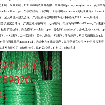
树脂绳，聚丙烯绳，广州巨神绳缆绳网有限公司丙纶绳
pp Polypropylene rope
，高强丙
Synthetic fiber rope
，叉线绞丝绳，拧绞绳，卡普纶绳
caprone rope
丙纶长丝绳
pp filament
绳，尼龙单丝六股复合绳，广州巨神绳缆绳网有限公司牛筋绳
ATLAS rope,
锦纶绳
高分子量聚乙烯绳，广州巨神绳缆绳网，力纶缆绳，蒂尼马绳
UHMWPE
rope,
广州巨神
，杜邦凯芙拉绳，聚烯烃绳
(polyolefin rope)
，混合绳
(mixed rope)
，合成缆绳
synthetic rop
绳，十六股绳，二十四股绳，四十八股绳，多股绳，环形缆绳，双层索编织绳
double
有限公司缆绳尾
mooring tail
，绝缘电力布线牵引绳，牵引甲板克令吊 各种吊机吊车穿
缆绳网有限公司 拖轮用拖缆，防台风缆绳，过桥缆，耐低温绳，